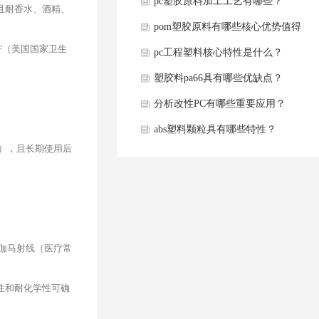
pc塑胶原料加工工艺有哪些？
且耐香水、酒精、
pom塑胶原料有哪些核心优势值得
SF（美国国家卫生
选择？
pc工程塑料核心特性是什么？
塑胶料pa66具有哪些优缺点？
分析改性PC有哪些重要应用？
abs塑料颗粒具有哪些特性？
），且长期使用后
伽马射线（医疗常
性和耐化学性可确