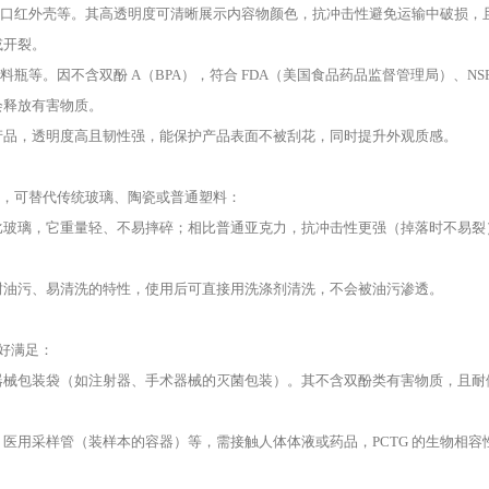
管、口红外壳等。其高透明度可清晰展示内容物颜色，抗冲击性避免运输中破损，
或开裂。
料瓶等。因不含双酚 A（BPA），符合 FDA（美国食品药品监督管理局）、N
会释放有害物质。
产品，透明度高且韧性强，能保护产品表面不被刮花，同时提升外观质感。
料，可替代传统玻璃、陶瓷或普通塑料：
比玻璃，它重量轻、不易摔碎；相比普通亚克力，抗冲击性更强（掉落时不易裂
耐油污、易清洗的特性，使用后可直接用洗涤剂清洗，不会被油污渗透。
恰好满足：
器械包装袋（如注射器、手术器械的灭菌包装）。其不含双酚类有害物质，且耐
。
医用采样管（装样本的容器）等，需接触人体体液或药品，PCTG 的生物相容