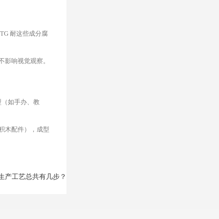
G 耐这些成分腐
不影响视觉观察。
模型（如手办、教
积木配件），成型
粒生产工艺总共有几步？