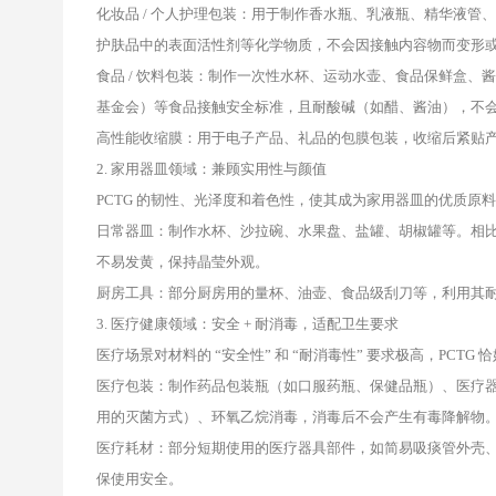
化妆品 / 个人护理包装：用于制作香水瓶、乳液瓶、精华液
护肤品中的表面活性剂等化学物质，不会因接触内容物而变形
食品 / 饮料包装：制作一次性水杯、运动水壶、食品保鲜盒、酱
基金会）等食品接触安全标准，且耐酸碱（如醋、酱油），不
高性能收缩膜：用于电子产品、礼品的包膜包装，收缩后紧贴
2. 家用器皿领域：兼顾实用性与颜值
PCTG 的韧性、光泽度和着色性，使其成为家用器皿的优质原
日常器皿：制作水杯、沙拉碗、水果盘、盐罐、胡椒罐等。相
不易发黄，保持晶莹外观。
厨房工具：部分厨房用的量杯、油壶、食品级刮刀等，利用其
3. 医疗健康领域：安全 + 耐消毒，适配卫生要求
医疗场景对材料的 “安全性” 和 “耐消毒性” 要求极高，PCTG 
医疗包装：制作药品包装瓶（如口服药瓶、保健品瓶）、医疗
用的灭菌方式）、环氧乙烷消毒，消毒后不会产生有毒降解物
医疗耗材：部分短期使用的医疗器具部件，如简易吸痰管外壳、
保使用安全。