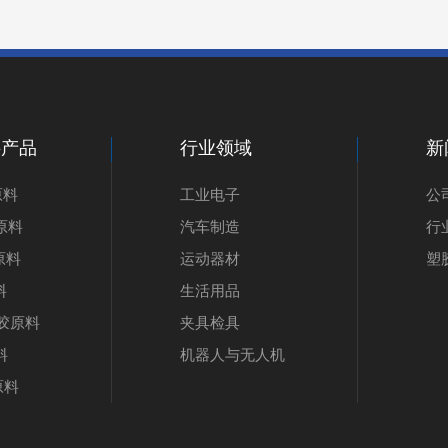
料产品
行业领域
新
原料
工业电子
公
原料
汽车制造
行
原料
运动器材
塑
料
生活用品
塑胶原料
夹具检具
料
机器人与无人机
原料