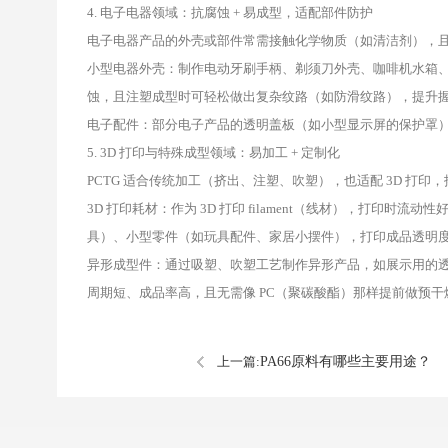
4. 电子电器领域：抗腐蚀 + 易成型，适配部件防护
电子电器产品的外壳或部件常需接触化学物质（如清洁剂），且对
小型电器外壳：制作电动牙刷手柄、剃须刀外壳、咖啡机水箱、
蚀，且注塑成型时可轻松做出复杂纹路（如防滑纹路），提升
电子配件：部分电子产品的透明盖板（如小型显示屏的保护罩
5. 3D 打印与特殊成型领域：易加工 + 定制化
PCTG 适合传统加工（挤出、注塑、吹塑），也适配 3D 打印
3D 打印耗材：作为 3D 打印 filament（线材），打印时
具）、小型零件（如玩具配件、家居小摆件），打印成品透明
异形成型件：通过吸塑、吹塑工艺制作异形产品，如展示用的
周期短、成品率高，且无需像 PC（聚碳酸酯）那样提前做预
上一篇:
PA66原料有哪些主要用途？