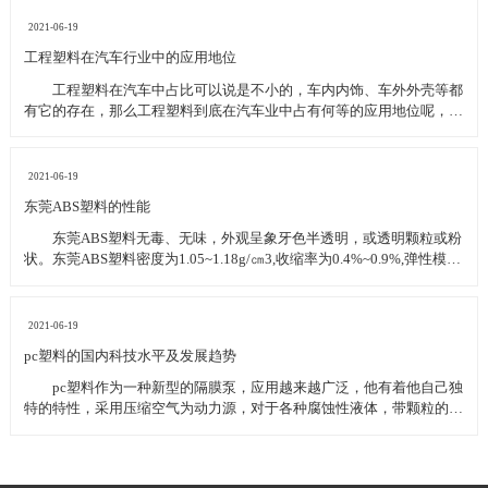
PVC聚氯乙烯，HIPS耐冲击性聚苯乙烯 （2）工程塑料 良好的
机械性能，耐高温、低
2021-06-19
工程塑料在汽车行业中的应用地位
工程塑料在汽车中占比可以说是不小的，车内内饰、车外外壳等都
有它的存在，那么工程塑料到底在汽车业中占有何等的应用地位呢，下
面为大家详细介绍。 车用工程塑料应用逐年上升 发达国家将汽车
用塑料量作为衡量汽车设计和制造水平高低的一个重要标志，目前德国
汽车用量最多，占整车用料的15%以上。
2021-06-19
东莞ABS塑料的性能
东莞ABS塑料无毒、无味，外观呈象牙色半透明，或透明颗粒或粉
状。东莞ABS塑料密度为1.05~1.18g/㎝3,收缩率为0.4%~0.9%,弹性模量
值为0.2Gpa,泊松比值为0.394，吸湿性250℃。 东莞ABS塑料不受水、
无机盐、碱及多种酸的影响，但可溶于酮类、醛类及氯代烃中，受冰乙
酸、
2021-06-19
pc塑料的国内科技水平及发展趋势
pc塑料作为一种新型的隔膜泵，应用越来越广泛，他有着他自己独
特的特性，采用压缩空气为动力源，对于各种腐蚀性液体，带颗粒的液
体，高粘度、易挥发、易燃、剧毒的液体，均能予以抽光吸尽。
pc塑料主要由传动部分和隔膜缸头两大部分组成。传动部分是带动隔膜
片回来鼓动的驱动机构，它的传动形式有机械传动、