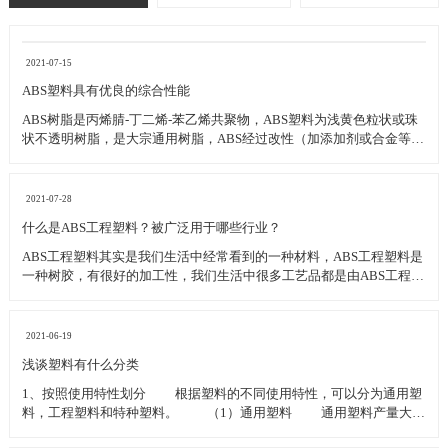
2021-07-15
ABS塑料具有优良的综合性能
ABS树脂是丙烯腈-丁二烯-苯乙烯共聚物，ABS塑料为浅黄色粒状或珠
状不透明树脂，是大宗通用树脂，ABS经过改性（加添加剂或合金等方
法）提高性能后的ABS属工程塑料，ABS合金产量大，种类多，应用
广，是主要改性塑料。 ABS塑料是由丙烯腈、丁二烯和苯乙烯三种化学
单体合成。每种单体都具有不同特性：丙烯
2021-07-28
什么是ABS工程塑料？被广泛用于哪些行业？
ABS工程塑料其实是我们生活中经常看到的一种材料，ABS工程塑料是
一种树胶，有很好的加工性，我们生活中很多工艺品都是由ABS工程塑
料制作的。 ABS工程塑料是五大合成树脂之一，ABS工程塑料具有很好
的耐热性、耐冲击性、耐低温性，以及耐化学性。作为一种加工材料，
ABS工程塑料还就有尺寸的稳定性，是一种
2021-06-19
浅谈塑料有什么分类
1、按照使用特性划分 根据塑料的不同使用特性，可以分为通用塑
料，工程塑料和特种塑料。 （1）通用塑料 通用塑料产量大，
成型性能好，价格便宜：ABS，PE聚乙烯，PP聚丙烯，PS聚苯乙烯，